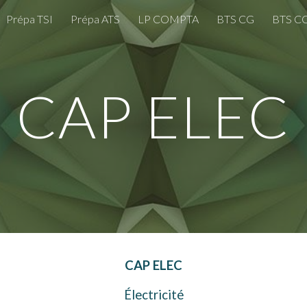
Prépa TSI
Prépa ATS
LP COMPTA
BTS CG
BTS C
ip to main content
Skip to navigat
CAP ELEC
CAP ELEC
Électricité