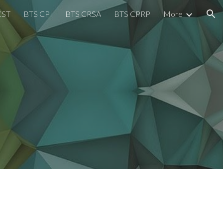
CST
BTS CPI
BTS CRSA
BTS CPRP
More
ion